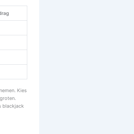
drag
pnemen. Kies
groten.
s blackjack