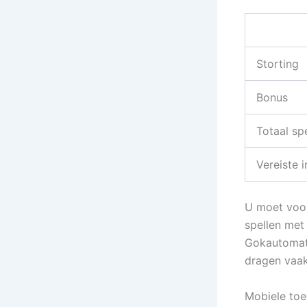
Storting
Bonus
Totaal sp
Vereiste 
U moet voor
spellen met
Gokautomate
dragen vaak
Mobiele to