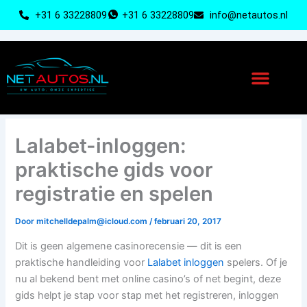
Ga
+31 6 33228809
+31 6 33228809
info@netautos.nl
naar
de
inhoud
Lalabet-inloggen:
praktische gids voor
registratie en spelen
Door
mitchelldepalm@icloud.com
/
februari 20, 2017
Dit is geen algemene casinorecensie — dit is een
praktische handleiding voor
Lalabet inloggen
spelers. Of je
nu al bekend bent met online casino’s of net begint, deze
gids helpt je stap voor stap met het registreren, inloggen