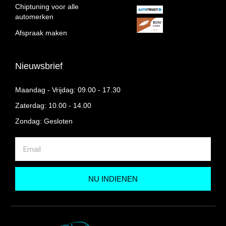
Chiptuning voor alle
automerken
Afspraak maken
Nieuwsbrief
Maandag - Vrijdag: 09.00 - 17.30
Zaterdag: 10.00 - 14.00
Zondag: Gesloten
E-
mailadres
NU INDIENEN