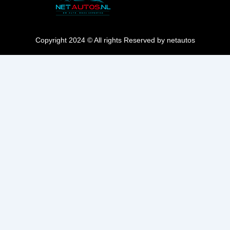
Copyright 2024 © All rights Reserved by netautos