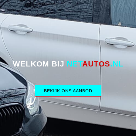
WELKOM BIJ
NET
AUTOS
.NL
BEKIJK ONS AANBOD