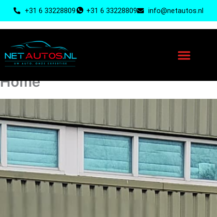
Ga
+31 6 33228809
+31 6 33228809
info@netautos.nl
naar
de
inhoud
Home