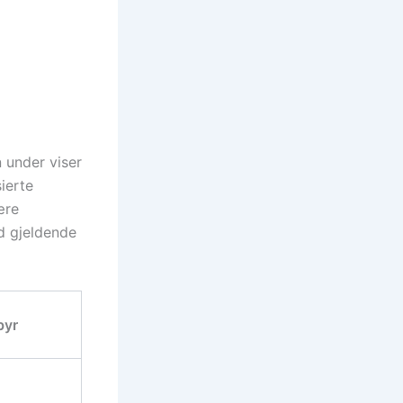
n under viser
ierte
ære
id gjeldende
byr