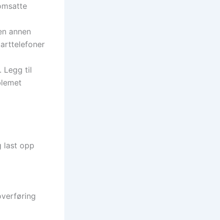
uomsatte
 en annen
arttelefoner
Legg til
blemet
g last opp
koverføring