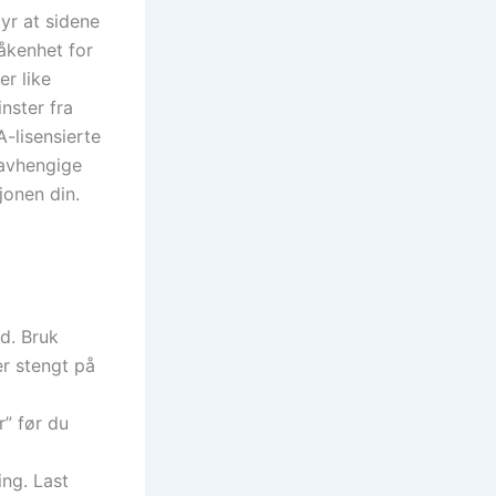
yr at sidene
åkenhet for
er like
nster fra
-lisensierte
uavhengige
jonen din.
d. Bruk
er stengt på
r” før du
ing. Last