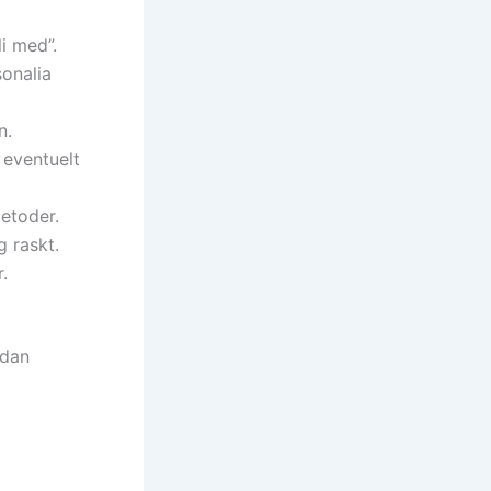
li med”.
sonalia
n.
 eventuelt
metoder.
 raskt.
.
rdan