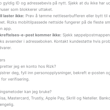
p gyldig ID og adressebevis på nytt. Sjekk at du ikke har 
nuser som blokkerer uttaket.
ll laster ikke:
Prøv å tømme nettleserbufferen eller bytt til
et. Rizks mobiltilpassede nettside fungerer på de fleste sm
en app.
kreftelses-e-post kommer ikke:
Sjekk søppelpostmappen. 
zks avsender i adresseboken. Kontakt kundestøtte hvis pro
dvarer.
ers
retter jeg en konto hos Rizk?
istrer deg, fyll inn personopplysninger, bekreft e-posten o
 for verifisering.
lingsmetoder kan jeg bruke?
Visa, Mastercard, Trustly, Apple Pay, Skrill og Neteller. Ban
jengelig.