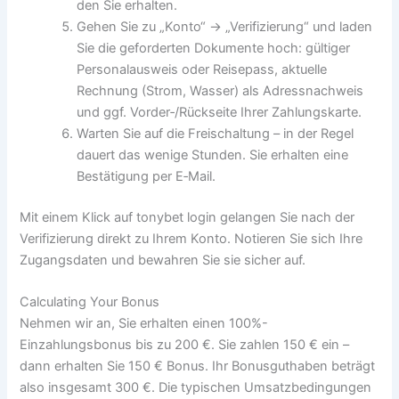
den Sie erhalten.
Gehen Sie zu „Konto“ → „Verifizierung“ und laden
Sie die geforderten Dokumente hoch: gültiger
Personalausweis oder Reisepass, aktuelle
Rechnung (Strom, Wasser) als Adressnachweis
und ggf. Vorder‑/Rückseite Ihrer Zahlungskarte.
Warten Sie auf die Freischaltung – in der Regel
dauert das wenige Stunden. Sie erhalten eine
Bestätigung per E‑Mail.
Mit einem Klick auf tonybet login gelangen Sie nach der
Verifizierung direkt zu Ihrem Konto. Notieren Sie sich Ihre
Zugangsdaten und bewahren Sie sie sicher auf.
Calculating Your Bonus
Nehmen wir an, Sie erhalten einen 100%-
Einzahlungsbonus bis zu 200 €. Sie zahlen 150 € ein –
dann erhalten Sie 150 € Bonus. Ihr Bonusguthaben beträgt
also insgesamt 300 €. Die typischen Umsatzbedingungen