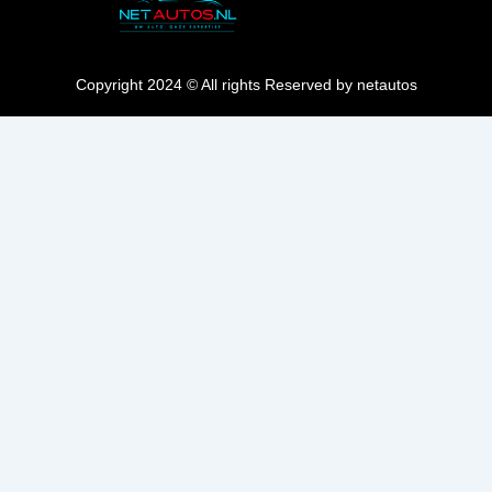
Copyright 2024 © All rights Reserved by netautos