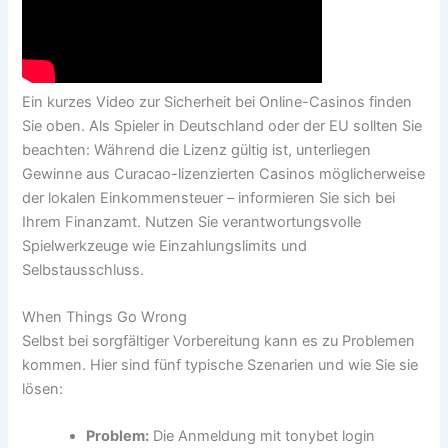
Ein kurzes Video zur Sicherheit bei Online-Casinos finden
Sie oben. Als Spieler in Deutschland oder der EU sollten Sie
beachten: Während die Lizenz gültig ist, unterliegen
Gewinne aus Curacao-lizenzierten Casinos möglicherweise
der lokalen Einkommensteuer – informieren Sie sich bei
Ihrem Finanzamt. Nutzen Sie verantwortungsvolle
Spielwerkzeuge wie Einzahlungslimits und
Selbstausschluss.
When Things Go Wrong
Selbst bei sorgfältiger Vorbereitung kann es zu Problemen
kommen. Hier sind fünf typische Szenarien und wie Sie sie
lösen:
Problem:
Die Anmeldung mit tonybet login