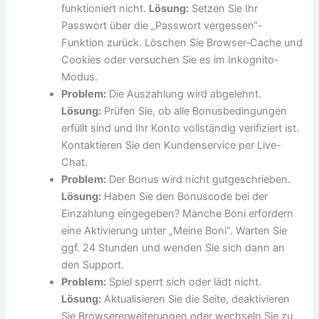
funktioniert nicht.
Lösung:
Setzen Sie Ihr
Passwort über die „Passwort vergessen“-
Funktion zurück. Löschen Sie Browser‑Cache und
Cookies oder versuchen Sie es im Inkognito-
Modus.
Problem:
Die Auszahlung wird abgelehnt.
Lösung:
Prüfen Sie, ob alle Bonusbedingungen
erfüllt sind und Ihr Konto vollständig verifiziert ist.
Kontaktieren Sie den Kundenservice per Live-
Chat.
Problem:
Der Bonus wird nicht gutgeschrieben.
Lösung:
Haben Sie den Bonuscode bei der
Einzahlung eingegeben? Manche Boni erfordern
eine Aktivierung unter „Meine Boni“. Warten Sie
ggf. 24 Stunden und wenden Sie sich dann an
den Support.
Problem:
Spiel sperrt sich oder lädt nicht.
Lösung:
Aktualisieren Sie die Seite, deaktivieren
Sie Browsererweiterungen oder wechseln Sie zu