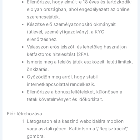
Ellenőrizze, hogy elmúlt-e 18 éves és tartózkodik-
e olyan országban, ahol engedélyezett az online
szerencsejáték.
Készítse elő személyazonosító okmányait
(útlevél, személyi igazolvány), a KYC
ellenőrzéshez.
Válasszon erős jelszót, és lehetőleg használjon
kétfaktoros hitelesítést (2FA).
Ismerje meg a felelős játék eszközeit: letéti limitek,
önkizárás.
Győződjön meg arról, hogy stabil
internetkapcsolattal rendelkezik.
Ellenőrizze a bónuszfeltételeket, különösen a
tétek követelményeit és időkorlátait.
Fiók létrehozása
Látogasson el a kaszinó weboldalára mobilon
vagy asztali gépen. Kattintson a \”Regisztráció\”
gombra.