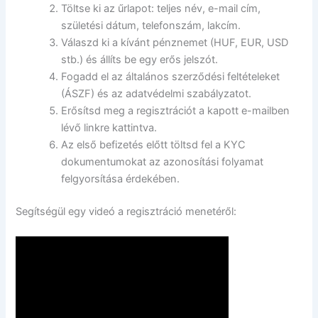
Töltse ki az űrlapot: teljes név, e-mail cím,
születési dátum, telefonszám, lakcím.
Válaszd ki a kívánt pénznemet (HUF, EUR, USD
stb.) és állíts be egy erős jelszót.
Fogadd el az általános szerződési feltételeket
(ÁSZF) és az adatvédelmi szabályzatot.
Erősítsd meg a regisztrációt a kapott e-mailben
lévő linkre kattintva.
Az első befizetés előtt töltsd fel a KYC
dokumentumokat az azonosítási folyamat
felgyorsítása érdekében.
Segítségül egy videó a regisztráció menetéről: