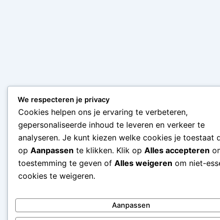
We respecteren je privacy
Cookies helpen ons je ervaring te verbeteren,
gepersonaliseerde inhoud te leveren en verkeer te
analyseren. Je kunt kiezen welke cookies je toestaat 
op
Aanpassen
te klikken. Klik op
Alles accepteren
o
toestemming te geven of
Alles weigeren
om niet-esse
cookies te weigeren.
Aanpassen