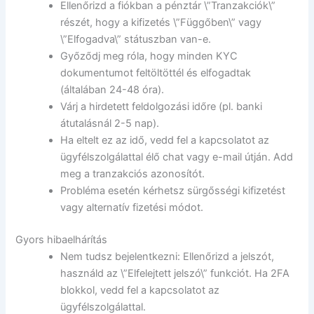
Ellenőrizd a fiókban a pénztár \”Tranzakciók\”
részét, hogy a kifizetés \”Függőben\” vagy
\”Elfogadva\” státuszban van-e.
Győződj meg róla, hogy minden KYC
dokumentumot feltöltöttél és elfogadtak
(általában 24-48 óra).
Várj a hirdetett feldolgozási időre (pl. banki
átutalásnál 2-5 nap).
Ha eltelt ez az idő, vedd fel a kapcsolatot az
ügyfélszolgálattal élő chat vagy e-mail útján. Add
meg a tranzakciós azonosítót.
Probléma esetén kérhetsz sürgősségi kifizetést
vagy alternatív fizetési módot.
Gyors hibaelhárítás
Nem tudsz bejelentkezni: Ellenőrizd a jelszót,
használd az \”Elfelejtett jelszó\” funkciót. Ha 2FA
blokkol, vedd fel a kapcsolatot az
ügyfélszolgálattal.