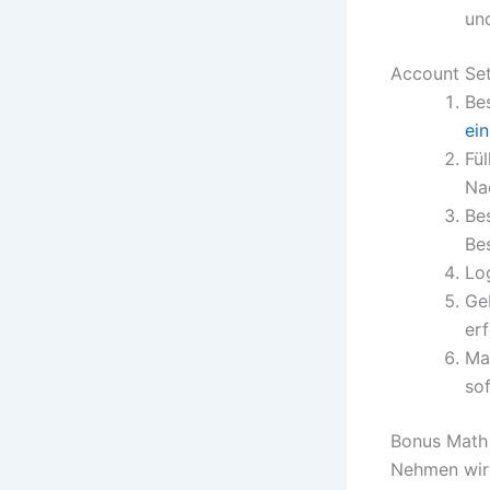
und
Account Se
Bes
ei
Fül
Na
Bes
Be
Lo
Ge
er
Ma
so
Bonus Math
Nehmen wir 