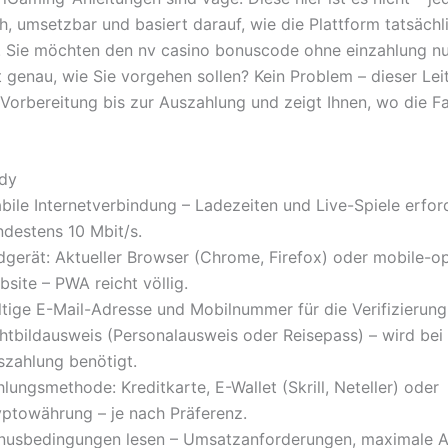
ch, umsetzbar und basiert darauf, wie die Plattform tatsächl
t. Sie möchten den nv casino bonuscode ohne einzahlung nu
t genau, wie Sie vorgehen sollen? Kein Problem – dieser Lei
 Vorbereitung bis zur Auszahlung und zeigt Ihnen, wo die Fa
ady
abile Internetverbindung – Ladezeiten und Live-Spiele erfor
ndestens 10 Mbit/s.
dgerät: Aktueller Browser (Chrome, Firefox) oder mobile-op
site – PWA reicht völlig.
ltige E-Mail-Adresse und Mobilnummer für die Verifizierung
chtbildausweis (Personalausweis oder Reisepass) – wird bei 
szahlung benötigt.
lungsmethode: Kreditkarte, E-Wallet (Skrill, Neteller) oder
yptowährung – je nach Präferenz.
nusbedingungen lesen – Umsatzanforderungen, maximale 