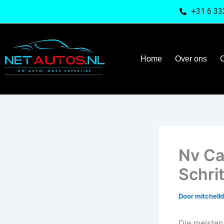
Ga
+31 6 3
naar
de
inhoud
Home
Over ons
Nv Ca
Schri
Door
mitchel
Die meisten 