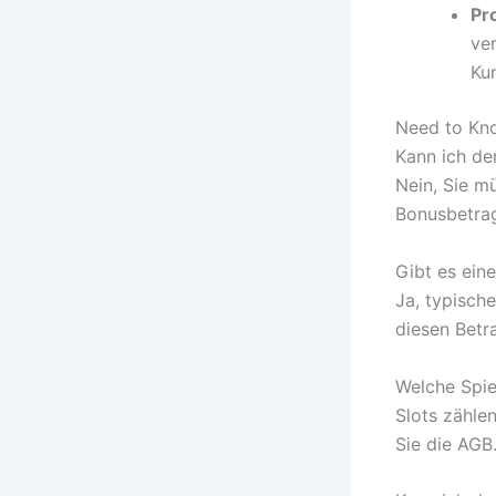
Pr
ve
Ku
Need to Kn
Kann ich de
Nein, Sie m
Bonusbetrag
Gibt es ein
Ja, typisch
diesen Betra
Welche Spie
Slots zählen
Sie die AGB