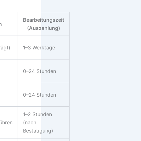
Bearbeitungszeit
n
(Auszahlung)
rägt)
1–3 Werktage
0–24 Stunden
0–24 Stunden
1–2 Stunden
ühren
(nach
Bestätigung)