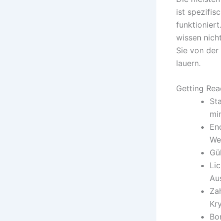
ist spezifis
funktionier
wissen nich
Sie von der
lauern.
Getting Re
St
mi
En
Web
Gü
Li
Au
Zah
Kr
Bo