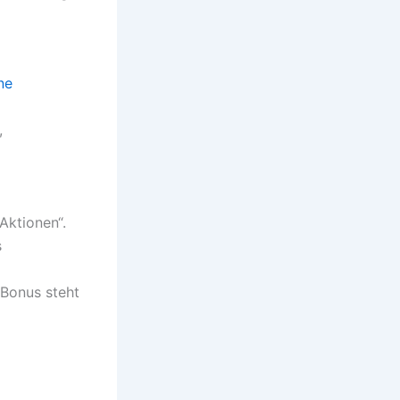
ne
,
Aktionen“.
s
-Bonus steht