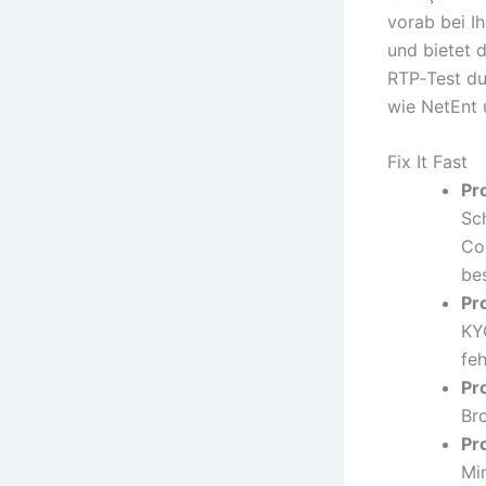
vorab bei I
und bietet 
RTP‑Test du
wie NetEnt 
Fix It Fast
Pr
Sc
Co
be
Pr
KY
feh
Pr
Bro
Pr
Mi