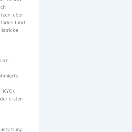
ich
tzen, aber
tfaden führt
llstricke
dern
timierte
 (KYC).
der ersten
Auszahlung