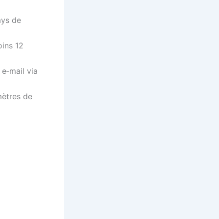
ays de
oins 12
e‑mail via
mètres de