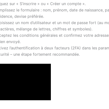
quez sur « S’inscrire » ou « Créer un compte ».
mplissez le formulaire : nom, prénom, date de naissance, p
idence, devise préférée.
isissez un nom d’utilisateur et un mot de passe fort (au m
actères, mélange de lettres, chiffres et symboles).
ceptez les conditions générales et confirmez votre adresse 
lien envoyé.
ivez l’authentification à deux facteurs (2FA) dans les para
curité – une étape fortement recommandée.