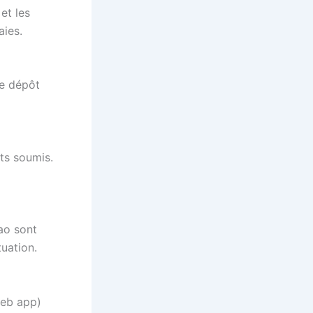
et les
aies.
le dépôt
ts soumis.
ao sont
tuation.
web app)