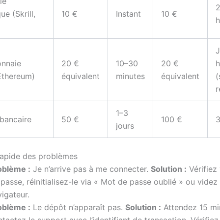
le
ue (Skrill,
10 €
Instant
10 €
h
J
nnaie
20 €
10–30
20 €
h
 Ethereum)
équivalent
minutes
équivalent
(
r
1–3
bancaire
50 €
100 €
3
jours
rapide des problèmes
oblème :
Je n’arrive pas à me connecter.
Solution :
Vérifiez
passe, réinitialisez-le via « Mot de passe oublié » ou videz
igateur.
oblème :
Le dépôt n’apparaît pas.
Solution :
Attendez 15 min
tactez le support avec l’identifiant de transaction. Vérifiez