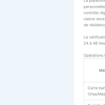
La platefor
personnelle
contrôle rég
casino sous
de résidence
La vérificat
24 à 48 heu
Opérations 
Mé
Carte ban
(Visa/Mas