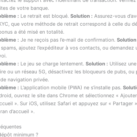
ites de votre banque.
oblème :
Le retrait est bloqué.
Solution :
Assurez-vous d’avo
 KYC, que votre méthode de retrait correspond à celle du d
bonus a été misé en totalité.
oblème :
Je ne reçois pas l’e‑mail de confirmation.
Solution 
s spams, ajoutez l’expéditeur à vos contacts, ou demandez 
oi.
oblème :
Le jeu se charge lentement.
Solution :
Utilisez un
aire ou un réseau 5G, désactivez les bloqueurs de pubs, ou
de navigation privée.
oblème :
L’application mobile (PWA) ne s’installe pas.
Soluti
roid, ouvrez le site dans Chrome et sélectionnez « Ajouter 
ccueil ». Sur iOS, utilisez Safari et appuyez sur « Partager 
cran d’accueil ».
réquentes
 dépôt minimum ?