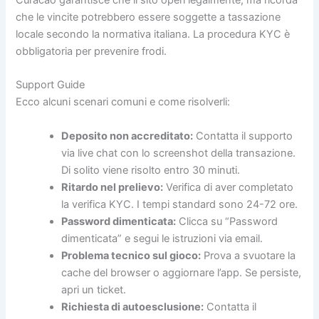
che le vincite potrebbero essere soggette a tassazione
locale secondo la normativa italiana. La procedura KYC è
obbligatoria per prevenire frodi.
Support Guide
Ecco alcuni scenari comuni e come risolverli:
Deposito non accreditato:
Contatta il supporto
via live chat con lo screenshot della transazione.
Di solito viene risolto entro 30 minuti.
Ritardo nel prelievo:
Verifica di aver completato
la verifica KYC. I tempi standard sono 24-72 ore.
Password dimenticata:
Clicca su “Password
dimenticata” e segui le istruzioni via email.
Problema tecnico sul gioco:
Prova a svuotare la
cache del browser o aggiornare l’app. Se persiste,
apri un ticket.
Richiesta di autoesclusione:
Contatta il