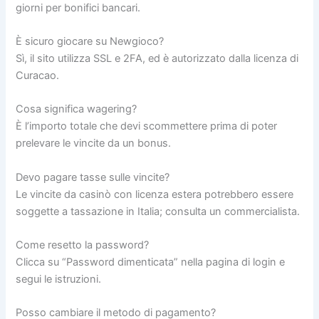
giorni per bonifici bancari.
È sicuro giocare su Newgioco?
Sì, il sito utilizza SSL e 2FA, ed è autorizzato dalla licenza di
Curacao.
Cosa significa wagering?
È l’importo totale che devi scommettere prima di poter
prelevare le vincite da un bonus.
Devo pagare tasse sulle vincite?
Le vincite da casinò con licenza estera potrebbero essere
soggette a tassazione in Italia; consulta un commercialista.
Come resetto la password?
Clicca su “Password dimenticata” nella pagina di login e
segui le istruzioni.
Posso cambiare il metodo di pagamento?