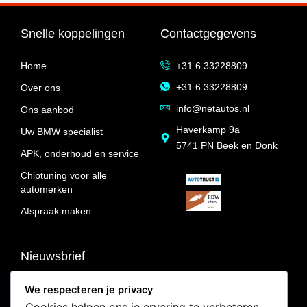
Snelle koppelingen
Contactgegevens
Home
+31 6 33228809
+31 6 33228809
Over ons
info@netautos.nl
Ons aanbod
Haverkamp 9a
Uw BMW specialist
5741 PN Beek en Donk
APK, onderhoud en service
Chiptuning voor alle
automerken
Afspraak maken
Nieuwsbrief
Maandag - Vrijdag: 09.00 - 17.30
We respecteren je privacy