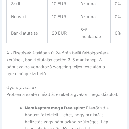
Skrill
10 EUR
Azonnali
0%
Neosurf
10 EUR
Azonnali
0%
3-5
Banki átutalás
20 EUR
0%
munkanap
A kifizetések általában 0–24 órán belül feldolgozásra
kerülnek, banki átutalás esetén 3–5 munkanap. A
bónuszokra vonatkozó wagering teljesítése után a
nyeremény kivehető.
Gyors javítások
Probléma esetén nézd át ezeket a gyakori megoldásokat:
Nem kaptam meg a free spint:
Ellenőrizd a
bónusz feltételeit – lehet, hogy minimális
befizetés vagy bónuszkód szükséges. Lépj
kapcsolatba az ügyfélszolgálattal.